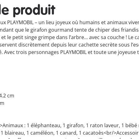
le produit
ux PLAYMOBIL – un lieu joyeux où humains et animaux viven
ndant que le girafon gourmand tente de chiper des friandises
 et le petit singe grimpe dans l’arbre… avec sa couche ! Le c
bservent discrètement depuis leur cachette secrète sous l’es
ché. Avec trois personnages PLAYMOBIL et toute une joyeuse
14.2 cm
cm
/>Animaux : 1 éléphanteau, 1 girafon, 1 raton laveur, 1 bébé
 1 blaireau, 1 caméléon, 1 canard, 1 cacatoès<br/>Accessoires