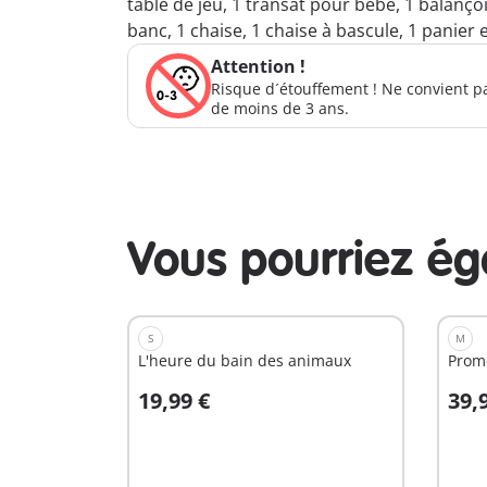
table de jeu, 1 transat pour bébé, 1 balançoi
banc, 1 chaise, 1 chaise à bascule, 1 panier 
Attention !
Risque d´étouffement ! Ne convient p
de moins de 3 ans.
Vous pourriez é
S
M
L'heure du bain des animaux
Prom
19,99 €
39,
Au panier
A