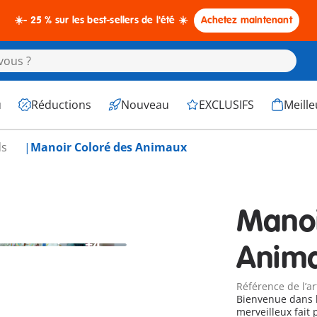
☀️- 25 % sur les best-sellers de l'été ☀️
Achetez maintenant
u
Réductions
Nouveau
EXCLUSIFS
Meille
ds
Manoir Coloré des Animaux
Manoi
+4
Anim
Référence de l’ar
Bienvenue dans l
merveilleux fait 