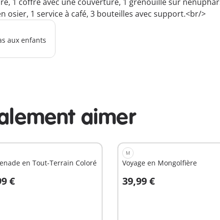
re, 1 coffre avec une couverture, 1 grenouille sur nénuphars,
en osier, 1 service à café, 3 bouteilles avec support.<br/>
as aux enfants
galement aimer
M
enade en Tout-Terrain Coloré
Voyage en Mongolfière
99 €
39,99 €
u panier
Au panier