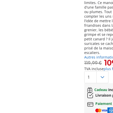
limites. Ce mano
d'une famille pa
ou plumes. Tout 
compter les uns s
l’idée de mettre 
friandises dans 
grenier, les bébé
grimpe et se repo
petit canard ? Il
suricates se cach
prisé de la maiso
escaliers.
Autres informati
10
119,99 €
TVA incluse
plus 
Cadeau
inc
Livraison 
Paiement 