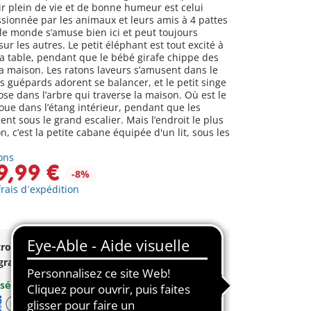
ir plein de vie et de bonne humeur est celui
ssionnée par les animaux et leurs amis à 4 pattes
le monde s’amuse bien ici et peut toujours
ur les autres. Le petit éléphant est tout excité à
la table, pendant que le bébé girafe chippe des
la maison. Les ratons laveurs s’amusent dans le
s guépards adorent se balancer, et le petit singe
se dans l’arbre qui traverse la maison. Où est le
 joue dans l’étang intérieur, pendant que les
ent sous le grand escalier. Mais l’endroit le plus
n, c’est la petite cabane équipée d'un lit, sous les
ons
9,99 €
-8%
frais d´expédition
royable offert dès 35 € d’achat!
gratuite
pour toute commande dès
60 €
sécurisé
et flexible