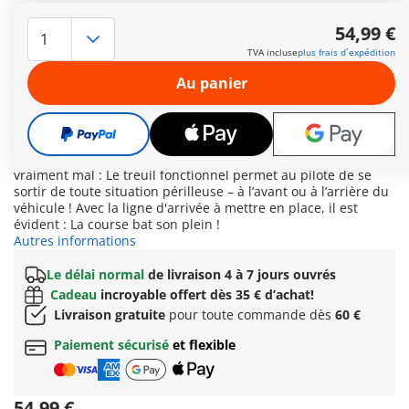
À toute vitesse à travers volcans en éruption, forêts tropicales
et cols de montagnes escarpés – rien n’arrête le pilote
54,99 €
américain ! Son puissant pick-up tout-terrain est prêt pour
TVA incluse
plus frais d´expédition
chaque étape de la légendaire course « Ring of Fire ». Sur le
porte-bagages du toit se trouve une caisse à outils bien
Au panier
attachée sous un filet flexible. L’arrière offre un compartiment
de rangement supplémentaire. Les deux plaques perforées
robustes fixées sur le garde-corps se transforment en ponts
mobiles en cours de route, pour aider à franchir même les
ravins les plus profonds. Et si jamais les choses tournaient
vraiment mal : Le treuil fonctionnel permet au pilote de se
sortir de toute situation périlleuse – à l’avant ou à l’arrière du
véhicule ! Avec la ligne d'arrivée à mettre en place, il est
évident : La course bat son plein !
Autres informations
Le délai normal
de livraison 4 à 7 jours ouvrés
Cadeau
incroyable offert dès 35 € d’achat!
Livraison gratuite
pour toute commande dès
60 €
Paiement sécurisé
et flexible
54,99 €