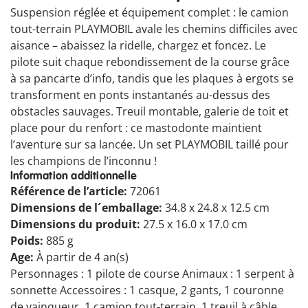
Suspension réglée et équipement complet : le camion
tout-terrain PLAYMOBIL avale les chemins difficiles avec
aisance – abaissez la ridelle, chargez et foncez. Le
pilote suit chaque rebondissement de la course grâce
à sa pancarte d’info, tandis que les plaques à ergots se
transforment en ponts instantanés au-dessus des
obstacles sauvages. Treuil montable, galerie de toit et
place pour du renfort : ce mastodonte maintient
l’aventure sur sa lancée. Un set PLAYMOBIL taillé pour
les champions de l’inconnu !
Information additionnelle
Référence de l’article:
72061
Dimensions de l´emballage:
34.8 x 24.8 x 12.5 cm
Dimensions du produit:
27.5 x 16.0 x 17.0 cm
Poids:
885 g
Age:
À partir de 4 an(s)
Personnages : 1 pilote de course Animaux : 1 serpent à
sonnette Accessoires : 1 casque, 2 gants, 1 couronne
de vainqueur, 1 camion tout-terrain, 1 treuil à câble