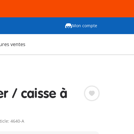
Mon compte
ures ventes
r / caisse à
ticle: 4640-A