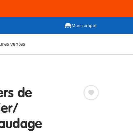
Mon compte
ures ventes
ers de
ier/
faudage