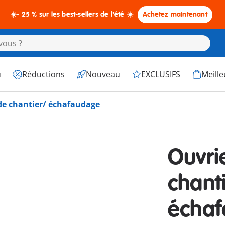
☀️- 25 % sur les best-sellers de l'été ☀️
Achetez maintenant
u
Réductions
Nouveau
EXCLUSIFS
Meille
de chantier/ échafaudage
Ouvri
chant
écha