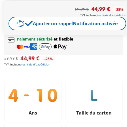
Célébrez le 50e anniversaire de PLAYMOBIL avec la réédition
pleine d'affection du Grand Zoo d'Aventure.
44,99 €
59,99 €
-25%
Autres informations
TVA incluse
plus frais d´expédition
Ajouter un rappel
Notification activée
Cadeau
incroyable offert dès 35 € d’achat!
Livraison gratuite
pour toute commande dès
60 €
Paiement sécurisé
et flexible
44,99 €
59,99 €
-25%
TVA incluse
plus frais d´expédition
Ans
Taille du carton