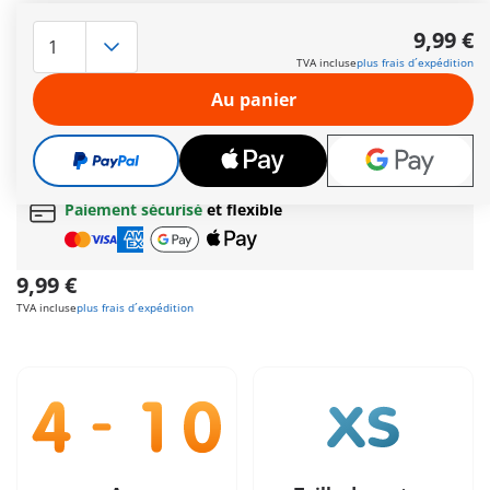
Tchou, tchou !! Notre petit conducteur de train surveille les
animaux farceurs – s'amuser est la priorité ! Une locomotive
9,99 €
amusante avec des wagons colorés, où chaque animal a
TVA incluse
plus frais d´expédition
trouvé sa place pour faire un voyage palpitant dans le monde
desAmis des Animaux.
Au panier
Autres informations
Cadeau
incroyable offert dès 35 € d’achat!
Livraison gratuite
pour toute commande dès
60 €
Paiement sécurisé
et flexible
9,99 €
TVA incluse
plus frais d´expédition