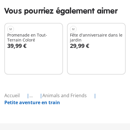
Vous pourriez également aimer
M
M
Promenade en Tout-
Fête d'anniversaire dans le
Terrain Coloré
jardin
39,99 €
29,99 €
Au panier
Au panier
Accueil
...
Animals and Friends
Petite aventure en train