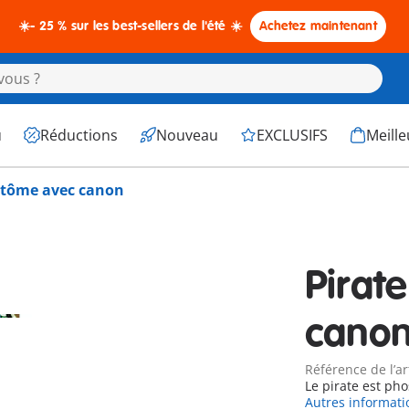
☀️- 25 % sur les best-sellers de l'été ☀️
Achetez maintenant
u
Réductions
Nouveau
EXCLUSIFS
Meille
ntôme avec canon
Pirat
cano
Référence de l’ar
Le pirate est pho
Autres informati