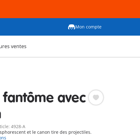
Mon compte
ures ventes
e fantôme avec
n
ticle: 4928-A
sphorescent et le canon tire des projectiles.
ons