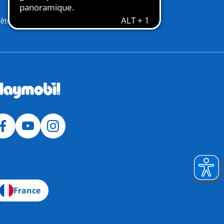
têtes et pirate fantôme
France