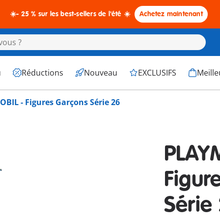
☀️- 25 % sur les best-sellers de l'été ☀️
Achetez maintenant
u
Réductions
Nouveau
EXCLUSIFS
Meille
BIL - Figures Garçons Série 26
PLAYM
Figur
Série