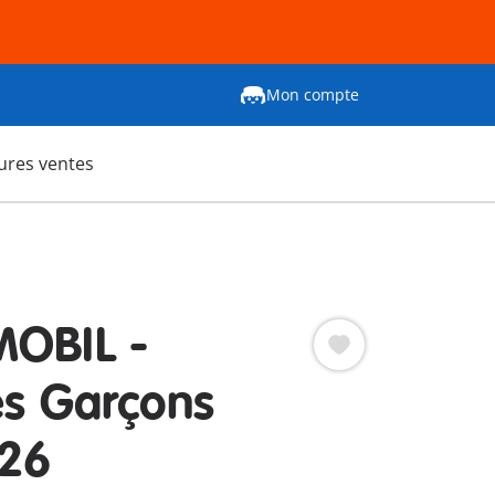
Mon compte
ures ventes
OBIL -
es Garçons
 26