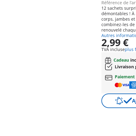
Référence de l’ar
12 sachets surpr
démontables ! À 
corps, jambes et
combinez-les de 
renouvelé chaque
Autres informati
2,99 €
TVA incluse
plus 
Cadeau
inc
Livraison 
Paiement 
A