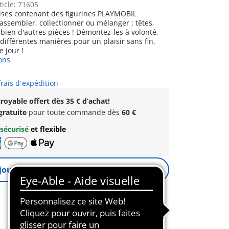
ticle: 71605
ises contenant des figurines PLAYMOBIL
assembler, collectionner ou mélanger : têtes,
 bien d'autres pièces ! Démontez-les à volonté,
différentes manières pour un plaisir sans fin,
 jour !
ons
frais d´expédition
royable offert dès 35 € d’achat!
gratuite
pour toute commande dès
60 €
sécurisé
et flexible
jouter un rappel
Notification activée