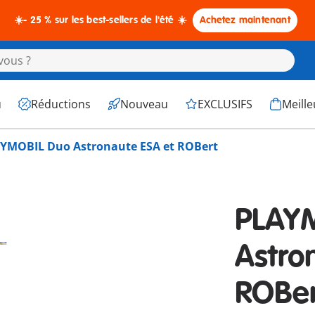
☀️- 25 % sur les best-sellers de l'été ☀️
Achetez maintenant
u
Réductions
Nouveau
EXCLUSIFS
Meille
YMOBIL Duo Astronaute ESA et ROBert
PLAY
Astro
ROBer