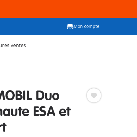
Mon compte
ures ventes
MOBIL Duo
naute ESA et
t