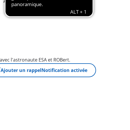
Aimé depuis
Favorise
1974
l'imagination
avec l'astronaute ESA et ROBert.
Ajouter un rappel
Notification activée