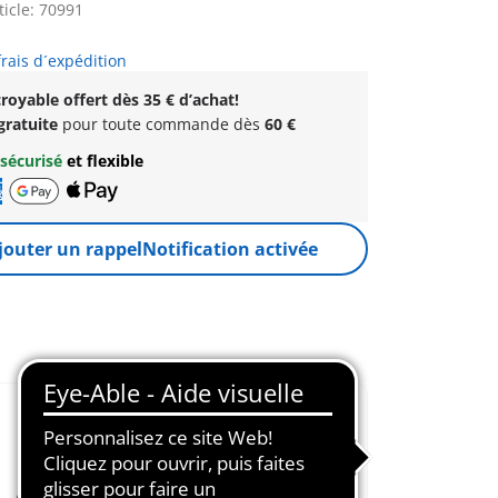
ticle: 70991
frais d´expédition
royable offert dès 35 € d’achat!
gratuite
pour toute commande dès
60 €
sécurisé
et flexible
jouter un rappel
Notification activée