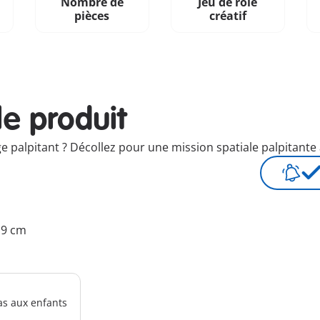
Nombre de
Jeu de rôle
n
pièces
créatif
le produit
palpitant ? Décollez pour une mission spatiale palpitante 
3.9 cm
as aux enfants