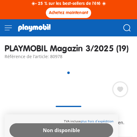
☀️- 25 % sur les best-sellers de l'été ☀️
Achetez maintenant
PLAYMOBIL Magazin 3/2025 (19)
Référence de l’article: 80978
Die 36 Seiten enthalten zwei tolle Comics, ein super
TVA incluse
plus frais d´expédition
Gewinnspiel, zwei Postermotive und viele Mitmach-Seiten.
Extra: Feuerwehr-Taucher
Non disponible
Autres informations