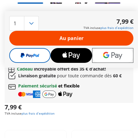
Clawdeen Wolf : bienvenue dans l’univers Monster High™ de
PLAYMOBIL – avec Clawdeen Wolf ! Cette créatrice de
7,99 €
tendances stylée fascine avec son look cool et confiant et un
TVA incluse
plus frais d´expédition
livre délicieusement macabre en accessoire pour encore plus
de caractère. Grâce à l’articulation PLAYMOBIL classique et au
Au panier
design emblématique, Clawdeen fera hurler chaque
collection – un must have absolu pour les fans de Monster
High™ !
Autres informations
Cadeau
incroyable offert dès 35 € d’achat!
Livraison gratuite
pour toute commande dès
60 €
Paiement sécurisé
et flexible
7,99 €
TVA incluse
plus frais d´expédition