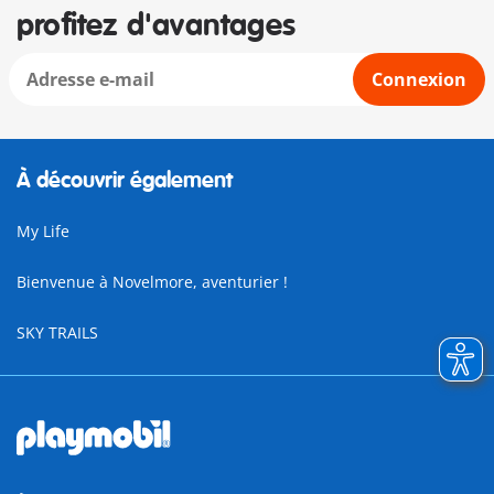
profitez d'avantages
Connexion
À découvrir également
My Life
Bienvenue à Novelmore, aventurier !
SKY TRAILS