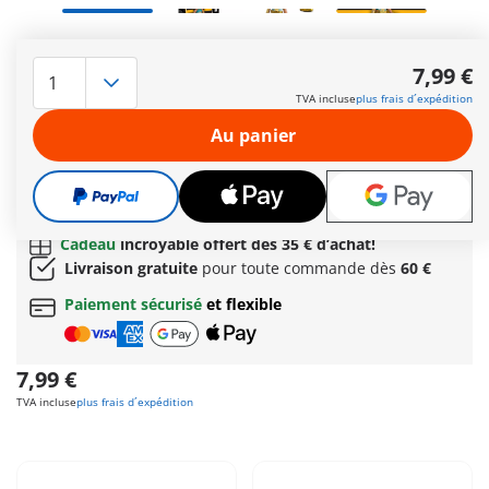
Cleo De Nile : un véritable trésor PLAYMOBIL : Cleo De Nile
combine le glamour antique et le style moderne de Monster
7,99 €
High™ ! Enveloppée dans des bandelettes royales aux notes
TVA incluse
plus frais d´expédition
dorées et équipée d'un élégant sac à main, elle est prête à
régner dans les couloirs de l'école et sur toutes les étagères
Au panier
de collection. Pour jouer ou pour collectionner : cette reine
momie est la combinaison parfaite entre le chic mystique et
le design PLAYMOBIL intemporel.
Autres informations
Cadeau
incroyable offert dès 35 € d’achat!
Livraison gratuite
pour toute commande dès
60 €
Paiement sécurisé
et flexible
7,99 €
TVA incluse
plus frais d´expédition