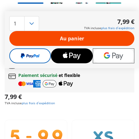
Lagoona Blue Prêt pour une allure pétillante ? Avec ses détails
inspirés de l'océan, Lagoona Blue apporte une véritable
7,99 €
touche de magie marine à l'univers Monster High™ ! Avec : un
TVA incluse
plus frais d´expédition
sac transparent dans le style PLAYMOBIL et son ami poisson.
Un rêve sous-marin pour tous ceux qui souhaitent ajouter
Au panier
une touche de charme aquatique à leur collection.
Autres informations
Cadeau
incroyable offert dès 35 € d’achat!
Livraison gratuite
pour toute commande dès
60 €
Paiement sécurisé
et flexible
7,99 €
TVA incluse
plus frais d´expédition