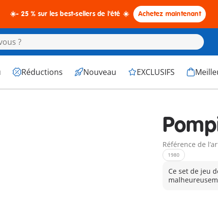
☀️- 25 % sur les best-sellers de l'été ☀️
Achetez maintenant
u
Réductions
Nouveau
EXCLUSIFS
Meille
Pompi
Référence de l’ar
1980
Ce set de jeu d
malheureuseme