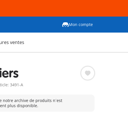
Mon compte
ures ventes
ers
ticle: 3491-A
e notre archive de produits n´est
nt plus disponible.