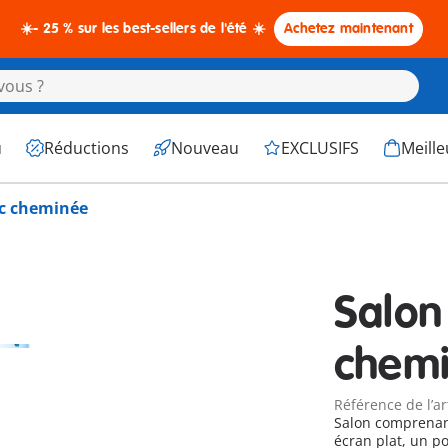
☀️- 25 % sur les best-sellers de l'été ☀️
Achetez maintenant
u
Réductions
Nouveau
EXCLUSIFS
Meille
ec cheminée
Salon
chem
Référence de l’ar
Salon comprenan
écran plat, un poêle, et