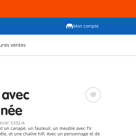
Mon compte
ures ventes
 avec
inée
ticle: 5332-A
t un canapé, un fauteuil, un meuble avec TV
 une chaîne hifi. Avec un personnage et de