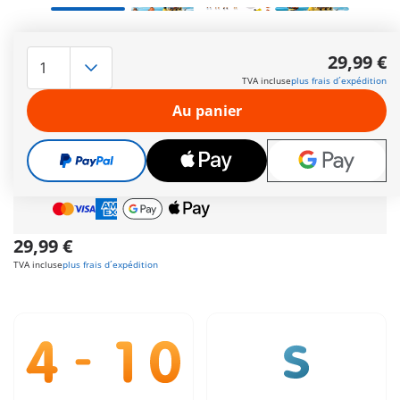
Voulez-vous essayer une nouvelle activité nautique ? Optez
pour la bouée banane tractée par un scooter des mers !
29,99 €
Comprend un scooter des mers, une bouée banane, quatre
TVA incluse
plus frais d´expédition
personnages, un dauphin et de nombreux accesoires.
Autres informations
Au panier
Cadeau
incroyable offert dès 35 € d’achat!
Livraison gratuite
pour toute commande dès
60 €
Paiement sécurisé
et flexible
29,99 €
TVA incluse
plus frais d´expédition