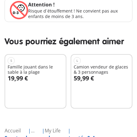
Attention !
Risque d´étouffement ! Ne convient pas aux
enfants de moins de 3 ans.
Vous pourriez également aimer
S
L
Famille jouant dans le
Camion vendeur de glaces
sable à la plage
& 3 personnages
19,99 €
59,99 €
Au panier
Au panier
Accueil
...
My Life