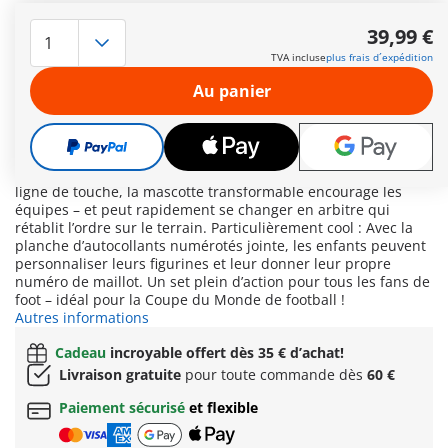
Buuuuuut ! Le public est en folie ! Dans le stade de football
PLAYMOBIL, l’ambiance est électrique : Deux joueurs
39,99 €
s’affrontent dans un match plein de suspense ! Avec un peu
TVA incluse
plus frais d´expédition
d’agilité et le bon timing, les enfants peuvent vraiment tirer le
ballon et marquer dans l’un des deux buts… ou même viser
Au panier
les paniers spéciaux : Il suffit de tirer la jambe des figurines
PLAYMOBIL en arrière, de la relâcher – et de tirer ! Les
« cartes d’action » ajoutent des points bonus et rendent la
partie encore plus dynamique. Grâce au curseur de
l'affichage du score, chaque but est compté en direct. Sur la
ligne de touche, la mascotte transformable encourage les
équipes – et peut rapidement se changer en arbitre qui
rétablit l’ordre sur le terrain. Particulièrement cool : Avec la
planche d’autocollants numérotés jointe, les enfants peuvent
personnaliser leurs figurines et leur donner leur propre
numéro de maillot. Un set plein d’action pour tous les fans de
foot – idéal pour la Coupe du Monde de football !
Autres informations
Cadeau
incroyable offert dès 35 € d’achat!
Livraison gratuite
pour toute commande dès
60 €
Paiement sécurisé
et flexible