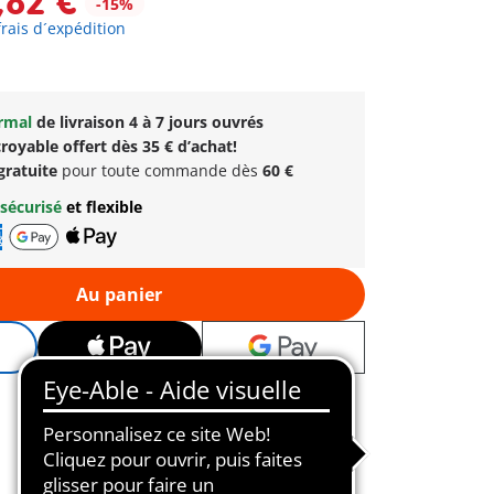
,82 €
-15%
frais d´expédition
ormal
de livraison 4 à 7 jours ouvrés
royable offert dès 35 € d’achat!
gratuite
pour toute commande dès
60 €
sécurisé
et flexible
Au panier