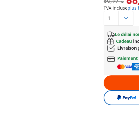
68
80,97 €
TVA incluse
plus 
Le délai n
Cadeau
inc
Livraison 
Paiement 