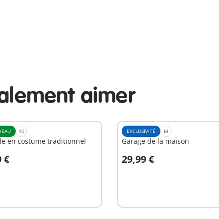
galement aimer
VEAU
XS
EXCLUSIVITÉ
M
e en costume traditionnel
Garage de la maison
9 €
29,99 €
u panier
Au panier