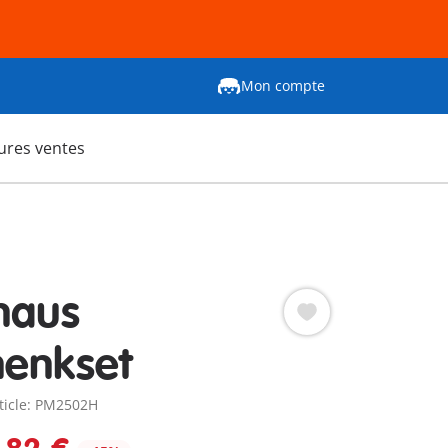
Mon compte
ures ventes
haus
enkset
rticle: PM2502H