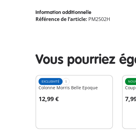
Information additionnelle
Référence de l’article:
PM2502H
Vous pourriez é
EXCLUSIVITÉ
S
NOU
Colonne Morris Belle Epoque
Coupl
12,99 €
7,9
Au panier
A