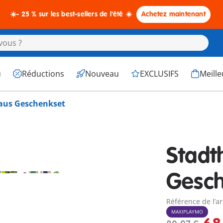
☀️- 25 % sur les best-sellers de l'été ☀️
Achetez maintenant
u
Réductions
Nouveau
EXCLUSIFS
Meille
aus Geschenkset
Stadt
Gesch
Référence de l’a
MAXIPLAYMO