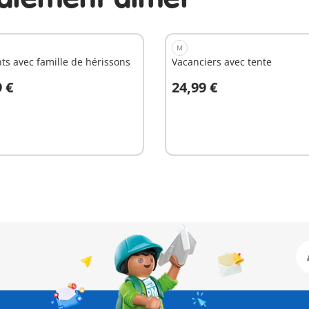
M
ts avec famille de hérissons
Vacanciers avec tente
9 €
24,99 €
u panier
Au panier