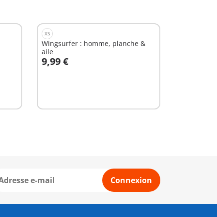
XS
Wingsurfer : homme, planche &
aile
9,99 €
Au panier
Connexion