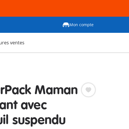
Mon compte
ures ventes
erPack Maman
fant avec
uil suspendu