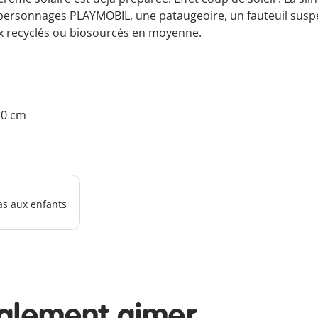
 personnages PLAYMOBIL, une pataugeoire, un fauteuil susp
ux recyclés ou biosourcés en moyenne.
7.0 cm
as aux enfants
galement aimer