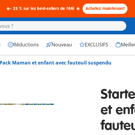
☀️- 25 % sur les best-sellers de l'été ☀️
Achetez maintenant
u
Réductions
Nouveau
EXCLUSIFS
Meille
rPack Maman et enfant avec fauteuil suspendu
Start
et en
faute