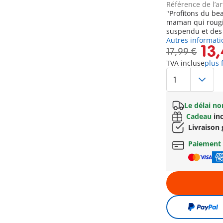
Référence de l’ar
"Profitons du b
maman qui rougit 
suspendu et des 
Autres informati
13,
17,99 €
TVA incluse
plus 
Le délai n
Cadeau
inc
Livraison 
Paiement 