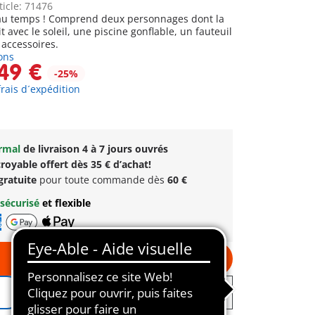
ticle: 71476
eau temps ! Comprend deux personnages dont la
avec le soleil, une piscine gonflable, un fauteuil
accessoires.
ons
49 €
-25%
frais d´expédition
ormal
de livraison 4 à 7 jours ouvrés
royable offert dès 35 € d’achat!
gratuite
pour toute commande dès
60 €
sécurisé
et flexible
Au panier