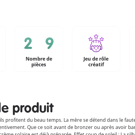
Nombre de
Jeu de rôle
n
pièces
créatif
le produit
 et fils profitent du beau temps. La mère se détend dans le fa
ttentivement. Que ce soit avant de bronzer ou après avoir b
crème solaire est déjà préparée. Effet coup de soleil : La s