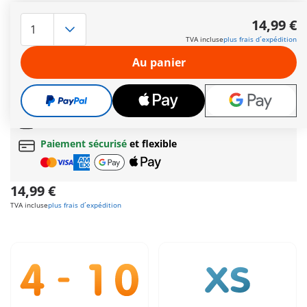
Trois princesses invitent ensuite à se préparer et à jouer et
ensemble. Leurs robes, jupes et accessoires se combinent
14,99 €
facilement pour inventer de nouveaux styles et créer des
TVA incluse
plus frais d´expédition
histoires imaginaires à l’infini. Idéal comme cadeau ou
complément à tous les sets de l'univers Princesse de
Au panier
PLAYMOBIL.
Autres informations
Cadeau
incroyable offert dès 35 € d’achat!
Livraison gratuite
pour toute commande dès
60 €
Paiement sécurisé
et flexible
14,99 €
TVA incluse
plus frais d´expédition