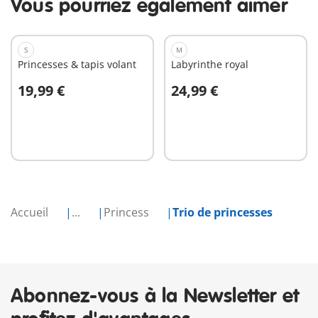
Vous pourriez également aimer
S
M
Princesses & tapis volant
Labyrinthe royal
19,99 €
24,99 €
Au panier
Au panier
Accueil
...
Princess
Trio de princesses
Abonnez-vous à la Newsletter et