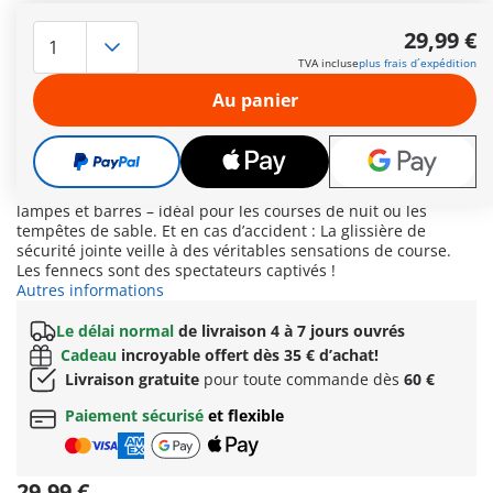
Le sable tourbillonne, le soleil brûle – le pilote néo-zélandais
met les gaz ! Avec son buggy ultra-moderne, il fonce à toute
29,99 €
allure à travers l’étape désertique du « Ring of Fire » au Chili.
TVA incluse
plus frais d´expédition
Le buggy est parfaitement équipé pour ce terrain : La
suspension de l’essieu arrière absorbe les bosses du terrain
Au panier
et, à l’arrière, un support accueille une véritable roue de
secours – parfaite pour un changement rapide en pleine
course. Les outils, le bidon d’essence, la corde et la mallette
pour carte et radio sont toujours à portée de main. À l’avant,
le buggy est équipé d’un pare-chocs avec supports pour
lampes et barres – idéal pour les courses de nuit ou les
tempêtes de sable. Et en cas d’accident : La glissière de
sécurité jointe veille à des véritables sensations de course.
Les fennecs sont des spectateurs captivés !
Autres informations
Le délai normal
de livraison 4 à 7 jours ouvrés
Cadeau
incroyable offert dès 35 € d’achat!
Livraison gratuite
pour toute commande dès
60 €
Paiement sécurisé
et flexible
29,99 €