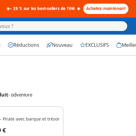
☀️- 25 % sur les best-sellers de l'été ☀️
Achetez maintenant
u
Réductions
Nouveau
EXCLUSIFS
Meille
duit
-
adventure
- Pirate avec barque et trésor
9 €
u panier