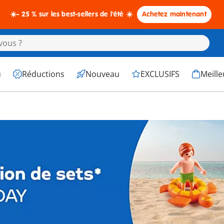
☀️- 25 % sur les best-sellers de l'été ☀️
Achetez maintenant
u
Réductions
Nouveau
EXCLUSIFS
Meille