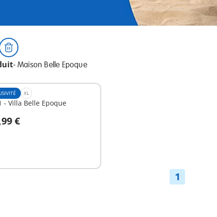
duit
-
Maison Belle Epoque
USIVITÉ
XL
 - Villa Belle Epoque
,99 €
u panier
1