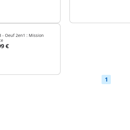
 - Oeuf 2en1 : Mission
ce
99 €
u panier
1