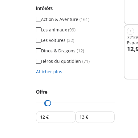
Intérêts
Action & Aventure
(161)
Les animaux
(99)
S
72103
Les voitures
(32)
Espa
12,
Dinos & Dragons
(12)
A
Héros du quotidien
(71)
Afficher plus
Offre