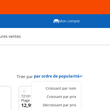
Mon compte
ures ventes
Trier par
Croissant par nom
S
72101 - Oeuf 2en1 : Vacances à la
Croissant par prix
Plage
12,99 €
Décroissant par prix
Au panier