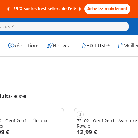
☀️- 25 % sur les best-sellers de l'été ☀️
Achetez maintenant
u
Réductions
Nouveau
EXCLUSIFS
Meille
duits
-
easter
S
 - Oeuf 2en1 : L'Île aux
72102 - Oeuf 2en1 : Aventure
es
Royale
99 €
12,99 €
u panier
Au panier