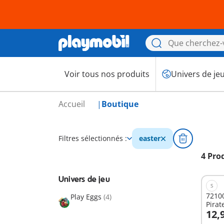
Voir tous nos produits
Univers de je
Accueil
Boutique
Filtres sélectionnés :
easter
4 Pro
Univers de jeu
S
72100
Play Eggs
(4)
Pirat
12,
A