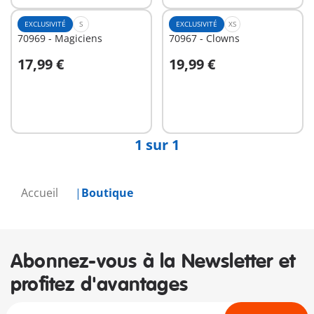
EXCLUSIVITÉ
S
EXCLUSIVITÉ
XS
70969 - Magiciens
70967 - Clowns
17,99 €
19,99 €
Au panier
Au panier
1 sur 1
Accueil
Boutique
Abonnez-vous à la Newsletter et
profitez d'avantages