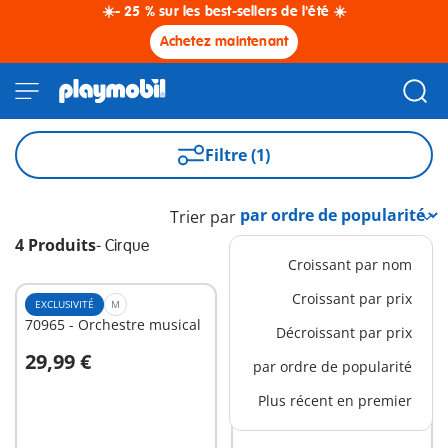
☀️- 25 % sur les best-sellers de l'été ☀️
Achetez maintenant
Filtre (1)
Trier par
4 Produits
-
Cirque
Croissant par nom
Croissant par prix
EXCLUSIVITÉ
M
EXCLUSIVITÉ
M
70965 - Orchestre musical
70966 - Stand de
Décroissant par prix
friandises
29,99 €
24,99 €
par ordre de popularité
Au panier
Au panier
Plus récent en premier