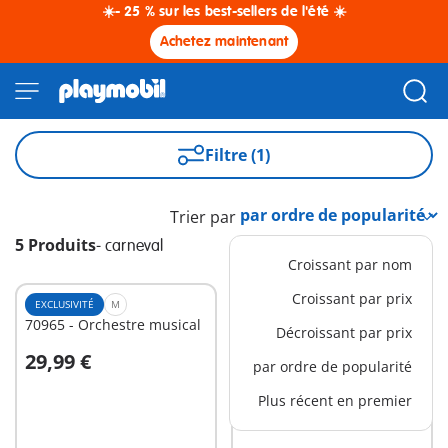
☀️- 25 % sur les best-sellers de l'été ☀️
Achetez maintenant
Filtre (1)
Trier par
5 Produits
-
carneval
Croissant par nom
Croissant par prix
EXCLUSIVITÉ
M
EXCLUSIVITÉ
M
70965 - Orchestre musical
1030 - Joueurs de basket-
Décroissant par prix
ball avec plateforme de tir
29,99 €
16,99 €
par ordre de popularité
Au panier
Au panier
Plus récent en premier