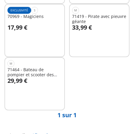
EXCLUSIVITÉ
S
M
70969 - Magiciens
71419 - Pirate avec pieuvre
géante
17,99 €
33,99 €
Au panier
Au panier
M
71464 - Bateau de
pompier et scooter des
29,99 €
mers
Au panier
1 sur 1