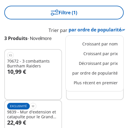
Filtre (1)
Trier par
3 Produits
-
Novelmore
Croissant par nom
Croissant par prix
XS
XS
70672 - 3 combattants
71297 - Chevalier
Décroissant par prix
Burnham Raiders
Novelmore et accessoires
10,99 €
12,99 €
d'entrainement
par ordre de popularité
Au panier
Au panier
Plus récent en premier
EXCLUSIVITÉ
M
9839 - Mur d'extension et
catapulte pour le Grand
22,49 €
château des Chevaliers
Au panier
Novelmore