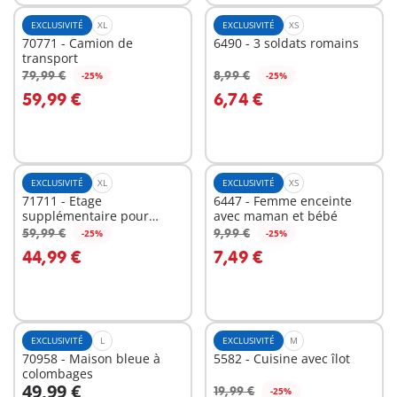
EXCLUSIVITÉ
XL
EXCLUSIVITÉ
XS
70771 - Camion de
6490 - 3 soldats romains
transport
79,99 €
8,99 €
-25%
-25%
Au panier
Au panier
59,99 €
6,74 €
EXCLUSIVITÉ
XL
EXCLUSIVITÉ
XS
71711 - Etage
6447 - Femme enceinte
supplémentaire pour
avec maman et bébé
Maison Belle Epoque
59,99 €
9,99 €
-25%
-25%
Au panier
Au panier
44,99 €
7,49 €
EXCLUSIVITÉ
L
EXCLUSIVITÉ
M
70958 - Maison bleue à
5582 - Cuisine avec îlot
colombages
49,99 €
19,99 €
-25%