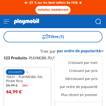
☀️- 25 % sur les best-sellers de l'été ☀️
Achetez maintenant
Filtre (1)
Trier par
123 Produits
-
PLAYMOBIL PLUS
Croissant par nom
Croissant par prix
EXCLUSIVITÉ
XL
EXCLUSIVITÉ
L
70631 - PLAYMOBIL XXL
9117 - Bus FunPark
Décroissant par prix
Pirate Rico
59,99 €
39,99 €
-25%
-25%
par ordre de popularité
Au panier
Au panier
44,99 €
29,99 €
Plus récent en premier