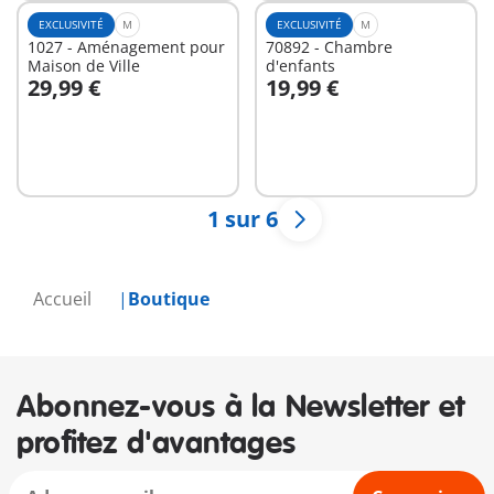
EXCLUSIVITÉ
M
EXCLUSIVITÉ
M
1027 - Aménagement pour
70892 - Chambre
Maison de Ville
d'enfants
29,99 €
19,99 €
Au panier
Au panier
1 sur 6
Accueil
Boutique
Abonnez-vous à la Newsletter et
profitez d'avantages