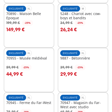
EXCLUSIVITÉ
XL
EXCLUSIVITÉ
M
70890 - Maison Belle
5248 - Chariot avec cow-
Epoque
boys et bandits
199,99 €
34,99 €
-25%
-25%
Au panier
Au panier
149,99 €
26,24 €
EXCLUSIVITÉ
XL
EXCLUSIVITÉ
XL
70955 - Musée médiéval
9887 - Bétonnière
59,99 €
39,99 €
-25%
-25%
Au panier
Au panier
44,99 €
29,99 €
EXCLUSIVITÉ
XL
EXCLUSIVITÉ
XL
70945 - Ferme du Far-West
70947 - Magasin du Far-
West avec studio
79,99 €
69,99 €
-25%
-25%