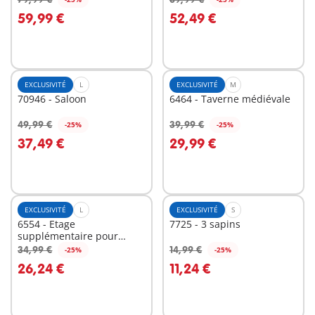
Au panier
Au panier
59,99 €
52,49 €
EXCLUSIVITÉ
L
EXCLUSIVITÉ
M
70946 - Saloon
6464 - Taverne médiévale
49,99 €
39,99 €
-25%
-25%
Au panier
Au panier
37,49 €
29,99 €
EXCLUSIVITÉ
L
EXCLUSIVITÉ
S
6554 - Etage
7725 - 3 sapins
supplémentaire pour
Maison moderne
34,99 €
14,99 €
-25%
-25%
Au panier
Au panier
26,24 €
11,24 €