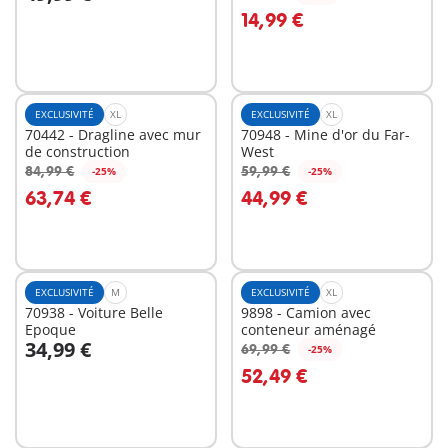
Au panier
Au panier
14,99 €
EXCLUSIVITÉ
XL
EXCLUSIVITÉ
XL
70442 - Dragline avec mur
70948 - Mine d'or du Far-
de construction
West
84,99 €
59,99 €
-25%
-25%
Au panier
Au panier
63,74 €
44,99 €
EXCLUSIVITÉ
M
EXCLUSIVITÉ
XL
70938 - Voiture Belle
9898 - Camion avec
Epoque
conteneur aménagé
34,99 €
69,99 €
-25%
Au panier
Au panier
52,49 €