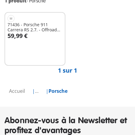
1 produit
-
Porsche
M
71436 - Porsche 911
Carrera RS 2.7. - Offroad
59,99 €
Edition
Au panier
1 sur 1
Accueil
...
Porsche
Abonnez-vous à la Newsletter et
profitez d'avantages