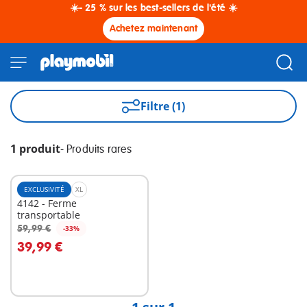
☀️- 25 % sur les best-sellers de l'été ☀️
Achetez maintenant
Filtre (1)
1 produit
-
Produits rares
EXCLUSIVITÉ
XL
4142 - Ferme
transportable
59,99 €
-33%
Au panier
39,99 €