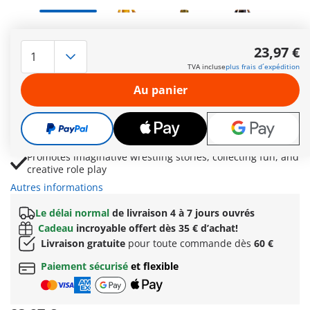
PLAYMOBIL x WWE® Fan Bundle for wrestling fans and
collectors
23,97 €
Includes WWE® Hulk Hogan™, WWE® John Cena, and
TVA incluse
plus frais d´expédition
WWE® Rhea Ripley
Au panier
Brings together legendary charisma, championship
determination, and unstoppable power
Features iconic WWE® Superstars for action-packed
matches and championship showdowns
Promotes imaginative wrestling stories, collecting fun, and
creative role play
Autres informations
Le délai normal
de livraison 4 à 7 jours ouvrés
Cadeau
incroyable offert dès 35 € d’achat!
Livraison gratuite
pour toute commande dès
60 €
Paiement sécurisé
et flexible