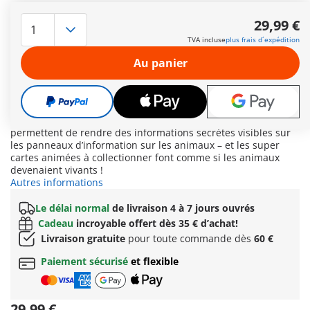
Avec son design en forme de tête de tigre, le robuste véhicule
de ravitaillement du zoo de Playmo-City attire vraiment tous
29,99 €
les regards. Aujourd’hui, le gardien d’animaux apporte de la
TVA incluse
plus frais d´expédition
nourriture au panda, au panda rouge et à l’orang-outan dans
la partie asiatique du parc. Un élève a la chance de
Au panier
l’accompagner et l’aide à nourrir les animaux. La plateforme à
l’arrière du véhicule offre suffisamment de place pour tout
l’équipement important et les poignées de maintien
permettent à deux enfants de voyager à l’arrière en toute
sécurité et confort. Les loupes d’explorateur innovantes
permettent de rendre des informations secrètes visibles sur
les panneaux d’information sur les animaux – et les super
cartes animées à collectionner font comme si les animaux
devenaient vivants !
Autres informations
Le délai normal
de livraison 4 à 7 jours ouvrés
Cadeau
incroyable offert dès 35 € d’achat!
Livraison gratuite
pour toute commande dès
60 €
Paiement sécurisé
et flexible
29,99 €