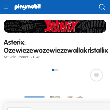
Asterix:
Ozewiezewozewiezewallakristallix
Artikelnummer: 71548
Asterix: Boneywasawarriorwayayix uit het album 'Asterix in
Corsica