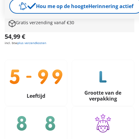
en op zoek gaan naar legendarische schatten! Wat zal de
Hou me op de hoogte
Herinnering actief
piratenuitkijkpost aan de horizon ontdekken?
Meer informatie
Gratis verzending vanaf €30
54,99 €
incl. btw
plus verzendkosten
Grootte van de
Leeftijd
verpakking