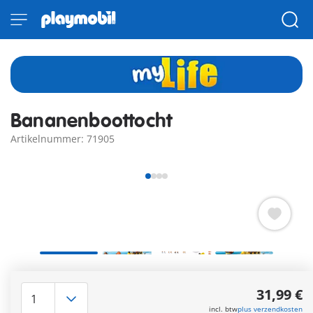
Bananenboottocht
Artikelnummer: 71905
Yeah!! De snelheid waarmee de jetski de bananenboot
voorttrekt, zorgt voor spanning. Een mix van frisse zeewind en
31,99 €
water dat tijdens de rit op de boot spat, slaat de enthousiaste
incl. btw
plus verzendkosten