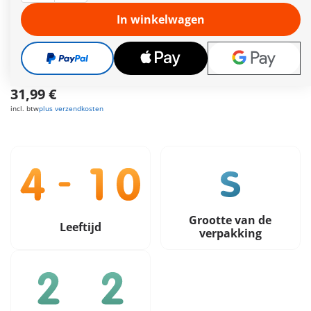
strandgangers in het gezicht. Uitgerust met reddingsvesten
genieten ze van de snelle tocht over de zee. Een dolfijn
In winkelwagen
vergezelt hen een tijdje en heeft minstens evenveel plezier.
Meer informatie
Gratis verzending vanaf €30
31,99 €
incl. btw
plus verzendkosten
Grootte van de
Leeftijd
verpakking