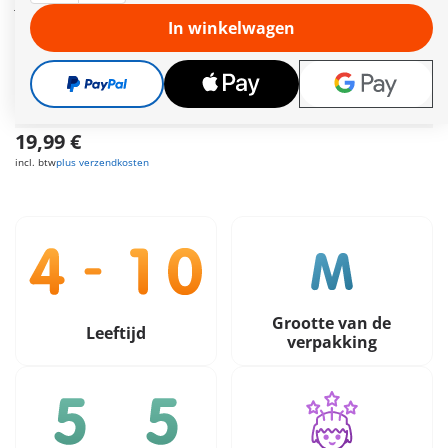
jonge eigenaar, wiens grootste droom is om op een dag zelf
dierenarts te worden.
In winkelwagen
Meer informatie
Leveringstermijn op dit moment 3 tot 5 werkdagen
Gratis verzending vanaf €30
19,99 €
incl. btw
plus verzendkosten
Grootte van de
Leeftijd
verpakking