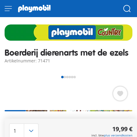
Boerderij dierenarts met de ezels
Artikelnummer: 71471
Een zielig geluid van de ezel klinkt vanuit de stal. Oh jee!
Gelukkig is de dierenarts snel ter plaatse om voor de
19,99 €
ezelfamilie te zorgen. Ze wordt actief ondersteund door de
incl. btw
plus verzendkosten