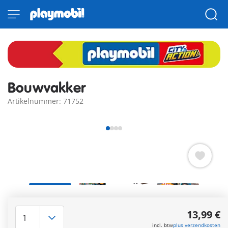
Bouwvakker
Artikelnummer: 71752
Wat is dat voor lawaai buiten?- De bouwvakker werkt met een
beitel aan de weg, die dringend gerepareerd moet worden.
13,99 €
Meer informatie
incl. btw
plus verzendkosten