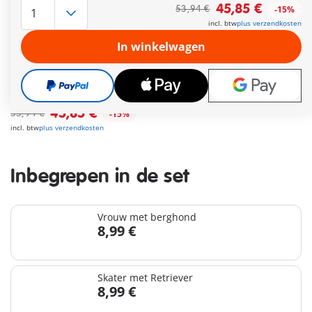
PLUS, qui complète - avec des accessoires ou des extensions -
45,85 €
53,94 €
-15%
des produits PLAYMOBIL. Aussi, certains articles
incl. btw
plus verzendkosten
complémentaires sont livrés sous sachet et sans boîte.
Meer informatie
In winkelwagen
Leveringstermijn op dit moment 3 tot 5 werkdagen
Gratis verzending vanaf €30
45,85 €
53,94 €
-15%
incl. btw
plus verzendkosten
Inbegrepen in de set
Vrouw met berghond
8,99 €
Skater met Retriever
8,99 €