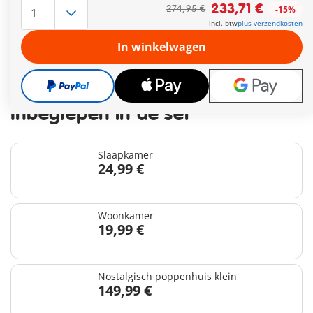
Leveringstermijn op dit moment 3 tot 5 werkdagen
233,71 €
274,95 €
-15%
Gratis verzending vanaf €30
incl. btw
plus verzendkosten
In winkelwagen
233,71 €
274,95 €
-15%
incl. btw
plus verzendkosten
Inbegrepen in de set
Slaapkamer
24,99 €
Woonkamer
19,99 €
Nostalgisch poppenhuis klein
149,99 €