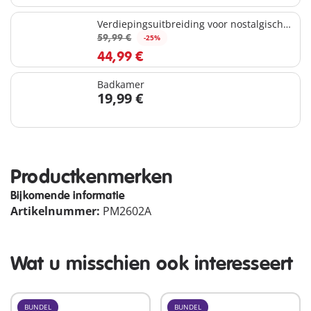
Verdiepingsuitbreiding voor nostalgisch
poppenhuis
59,99 €
-25%
44,99 €
Badkamer
19,99 €
Productkenmerken
Bijkomende informatie
Artikelnummer:
PM2602A
Wat u misschien ook interesseert
BUNDEL
BUNDEL