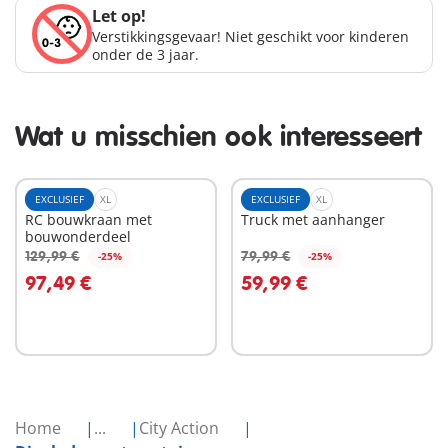
Let op!
Verstikkingsgevaar! Niet geschikt voor kinderen
onder de 3 jaar.
Wat u misschien ook interesseert
EXCLUSIEF
XL
EXCLUSIEF
XL
RC bouwkraan met
Truck met aanhanger
bouwonderdeel
129,99 €
79,99 €
-25%
-25%
In winkelwagen
In winkelwagen
97,49 €
59,99 €
Home
...
City Action