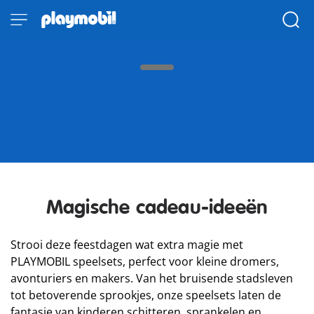
De feestdagen zijn hier!
De perfecte cadeaus om de fantasie te
prikkelen
Magische cadeau-ideeën
Strooi deze feestdagen wat extra magie met
PLAYMOBIL speelsets, perfect voor kleine dromers,
avonturiers en makers. Van het bruisende stadsleven
tot betoverende sprookjes, onze speelsets laten de
fantasie van kinderen schitteren, sprankelen en