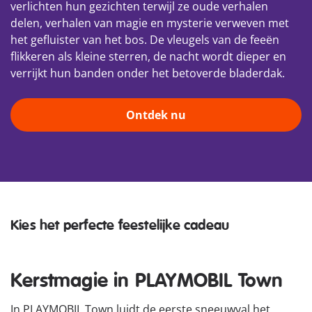
verlichten hun gezichten terwijl ze oude verhalen
delen, verhalen van magie en mysterie verweven met
het gefluister van het bos. De vleugels van de feeën
flikkeren als kleine sterren, de nacht wordt dieper en
verrijkt hun banden onder het betoverde bladerdak.
Ontdek nu
Bundels
Laat de kerstsfeer sprankelen
Junior
van
Alledaagse helden
Exclusieve cadeaus
Kies het perfecte feestelijke cadeau
vreugde
Kerstmagie in PLAYMOBIL Town
In PLAYMOBIL Town luidt de eerste sneeuwval het