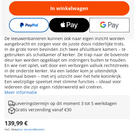
strategieën. Via de werkende ophaalbrug komen ze in het
kasteel. Een extra, afsluitbare poort zorgt voor dubbele
In winkelwagen
veiligheid. Aan de rechtermuur bevindt zich een
doorbreekbare plek – ideaal voor spannende
belegeringsscènes. Ter verdediging staan twee beweegbare
kanonnen klaar, die flexibel op hun kant kunnen worden
geplaatst – en zelfs vuurspuwende draken op de vlucht jagen.
De leeuwenbanieren kunnen ook naar eigen inzicht worden
aangebracht en zorgen voor de juiste dosis ridderlijke trots.
In de grote toren bevinden zich twee afsluitbare kamers – te
gebruiken als schatkamer of kerker. De trap naar de bovenste
deur kan worden opgeklapt om indringers buiten te houden.
En wie niet oplet, valt door een verborgen valluik rechtstreeks
in de onderste kerker. Via een ladder kom je uiteindelijk
helemaal boven – met vrij uitzicht over het hele koninkrijk.
Een veelzijdige speelset met slimme functies – ideaal voor
iedereen die zijn eigen ridderwereld wil creëren.
Meer informatie
Leveringstermijn op dit moment 3 tot 5 werkdagen
Gratis verzending vanaf €30
139,99 €
incl. btw
plus verzendkosten