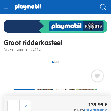
Groot ridderkasteel
Artikelnummer: 72112
Welkom in het grote PLAYMOBIL Leeuwenridderkasteel! Hier
waken de dappere leeuwenridders over het land en
139,99 €
verdedigen ze hun thuisland met moed, eer en slimme
incl. btw
plus verzendkosten