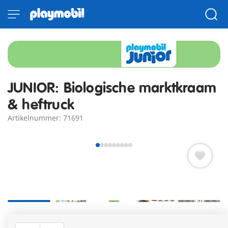
JUNIOR: Biologische marktkraam
& heftruck
Artikelnummer: 71691
+4
Het is marktdag, welke winkel heeft de knapperigste groenten
en het zoetste fruit? Met deze kleurrijke set kan jouw kind zijn