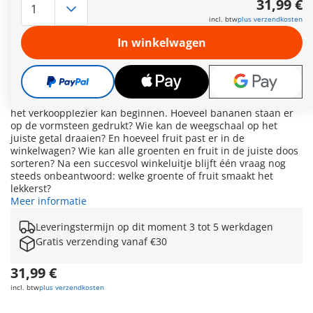
31,99 €
eerste winkelervaring opdoen. Wie bezorgt de boodschappen
incl. btw
plus verzendkosten
en hoe worden ze gewogen? Met de biologische marktkraam
kan jouw kind spelenderwijs het winkelproces naspelen en
In winkelwagen
tegelijkertijd wordt zijn gevoel voor vorm, kleur en
hoeveelheid getraind. Houdt jouw kind van winkelen? Dan is
dit setje geschikt voor jou. Voor kleine marktbezoekers is er
veel te ontdekken bij de biologische marktkraam. De heftruck
levert groenten en fruit. De dozen worden snel uitgeladen en
het verkoopplezier kan beginnen. Hoeveel bananen staan ​​er
op de vormsteen gedrukt? Wie kan de weegschaal op het
juiste getal draaien? En hoeveel fruit past er in de
winkelwagen? Wie kan alle groenten en fruit in de juiste doos
sorteren? Na een succesvol winkeluitje blijft één vraag nog
steeds onbeantwoord: welke groente of fruit smaakt het
lekkerst?
Meer informatie
Leveringstermijn op dit moment 3 tot 5 werkdagen
Gratis verzending vanaf €30
31,99 €
incl. btw
plus verzendkosten