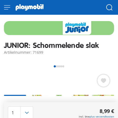
JUNIOR: Schommelende slak
Artikelnummer: 71699
Met de grappige schommelslak wordt de fijne motoriek op
een speelse manier getraind. Het geïntegreerde ratelende
8,99 €
geluid wekt de nieuwsgierigheid van kleine ontdekkers.
incl. btw
plus verzendkosten