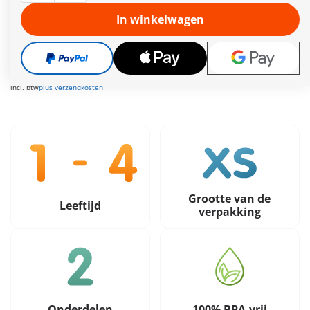
Meer informatie
In winkelwagen
Leveringstermijn op dit moment 3 tot 5 werkdagen
Gratis verzending vanaf €30
8,99 €
incl. btw
plus verzendkosten
Grootte van de
Leeftijd
verpakking
Onderdelen
100% BPA-vrij