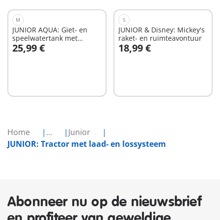
M
S
JUNIOR AQUA: Giet- en
JUNIOR & Disney: Mickey's
speelwatertank met
raket- en ruimteavontuur
25,99 €
18,99 €
glijbaan
In winkelwagen
In winkelwagen
Home
...
Junior
JUNIOR: Tractor met laad- en lossysteem
Abonneer nu op de nieuwsbrief
en profiteer van geweldige