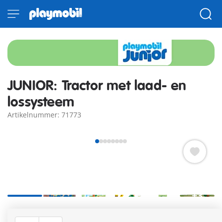
JUNIOR: Tractor met laad- en
lossysteem
Artikelnummer: 71773
+3
Vandaag gaan we het veld in. Het is tijd om nieuwe groenten
te planten. Wie kan de boer helpen om de groenten in de