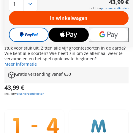
43,99 €
aanhanger te sorteren en op het juiste veld uit te laden?
incl. btw
plus verzendkosten
Welke groenten vindt je kind het lekkerst? Met de grappige
plantmachine is speelplezier gegarandeerd. Wie sorteert als
In winkelwagen
eerste de groente-elementen in de schacht? Heeft iemand
gecontroleerd of ze goed zijn geplaatst? Alles is al opgeladen
en de rit naar het veld kan beginnen. Waar gaan we vandaag
planten? Hebben jullie de juiste plek gevonden? Zet dan snel
de grendel van de aanhanger om en de elementen vallen er
stuk voor stuk uit. Zitten alle vijf groentesoorten in de aarde?
Wie kent alle soorten? Wie heeft zin om ze allemaal weer te
verzamelen en het spel opnieuw te beginnen?
Meer informatie
Gratis verzending vanaf €30
43,99 €
incl. btw
plus verzendkosten