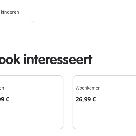
r kinderen
ook interesseert
en
Woonkamer
99 €
26,99 €
n winkelwagen
In winkelwagen