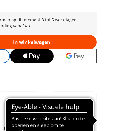
rmijn op dit moment 3 tot 5 werkdagen
ending vanaf €30
In winkelwagen
Creatief te
Educatieve
combineren
meerwaarde