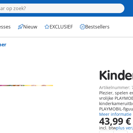
esses
Nieuw
EXCLUSIEF
Bestsellers
mer
Kinde
Artikelnummer: 
Plezier, spelen 
vrolijke PLAYMOB
kinderkameruitb
PLAYMOBIL-figuur
Meer informatie
43,99 €
incl. btw
plus ve