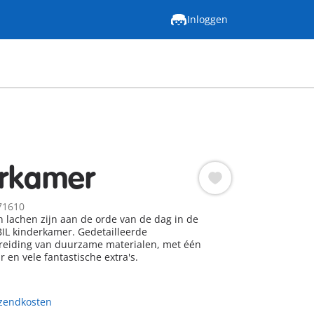
Inloggen
rkamer
71610
en lachen zijn aan de orde van de dag in de
IL kinderkamer. Gedetailleerde
reiding van duurzame materialen, met één
 en vele fantastische extra's.
rzendkosten