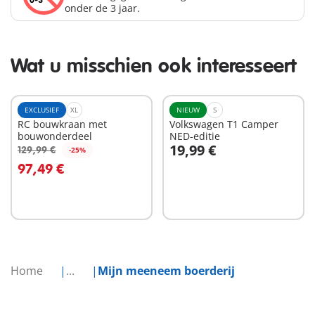
onder de 3 jaar.
Wat u misschien ook interesseert
EXCLUSIEF
XL
NIEUW
S
RC bouwkraan met
Volkswagen T1 Camper
bouwonderdeel
NED-editie
19,99 €
129,99 €
-25%
In winkelwagen
In winkelwagen
97,49 €
Home
...
Mijn meeneem boerderij