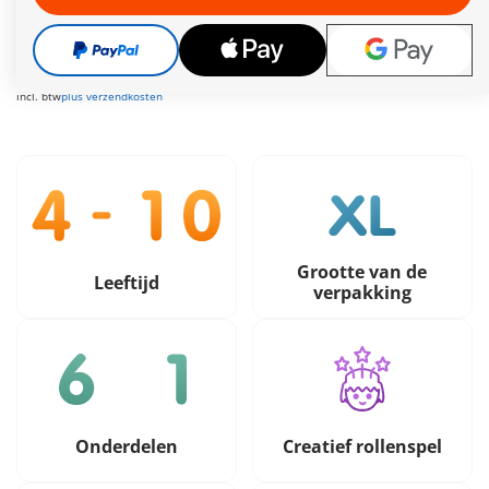
Leveringstermijn op dit moment 3 tot 5 werkdagen
Gratis verzending vanaf €30
44,99 €
59,99 €
-25%
incl. btw
plus verzendkosten
Grootte van de
Leeftijd
verpakking
Onderdelen
Creatief rollenspel