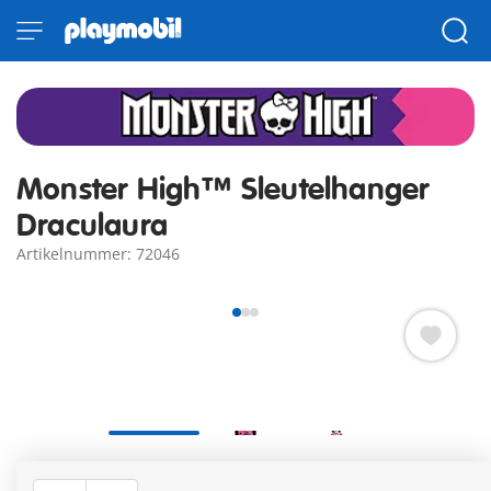
Monster High™ Sleutelhanger
Draculaura
Artikelnummer: 72046
Neem je favoriete Monster High™-personages overal mee
naartoe! De PLAYMOBIL-SLEUTELHANGERS tonen je iconische