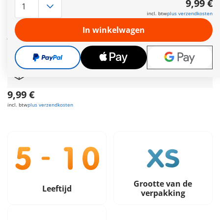
9,99 €
meisjes van de 1e generatie in klassieke PLAYMOBIL-stijl. Kies
incl. btw
plus verzendkosten
de Draculaura sleutelhanger in de klassieke roze-zwarte look
en hang hem aan je tas, sleutelbos of rugzak. Zo kun je overal
In winkelwagen
je monsterlijke stijl laten zien.
Meer informatie
Leveringstermijn op dit moment 3 tot 5 werkdagen
Gratis verzending vanaf €30
9,99 €
incl. btw
plus verzendkosten
Grootte van de
Leeftijd
verpakking