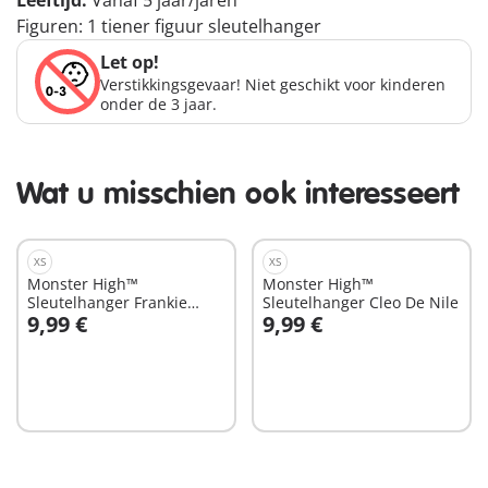
Leeftijd:
Vanaf 5 jaar/jaren
Figuren: 1 tiener figuur sleutelhanger
Let op!
Verstikkingsgevaar! Niet geschikt voor kinderen
onder de 3 jaar.
Wat u misschien ook interesseert
XS
XS
Monster High™
Monster High™
Sleutelhanger Frankie
Sleutelhanger Cleo De Nile
9,99 €
9,99 €
Stein
In winkelwagen
In winkelwagen