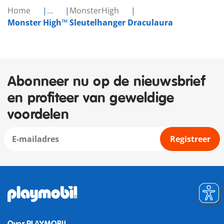
Home
...
MonsterHigh
Monster High™ Sleutelhanger Draculaura
Abonneer nu op de nieuwsbrief
en profiteer van geweldige
voordelen
Registreer