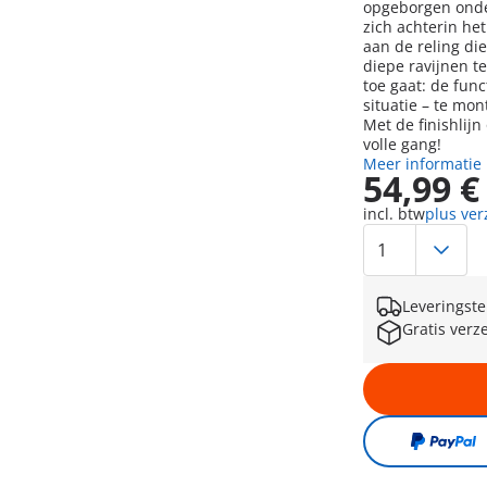
opgeborgen onder
zich achterin he
aan de reling di
diepe ravijnen t
toe gaat: de func
situatie – te mon
Met de finishlijn
volle gang!
Meer informatie
54,99 €
incl. btw
plus ve
Leveringste
Gratis verz