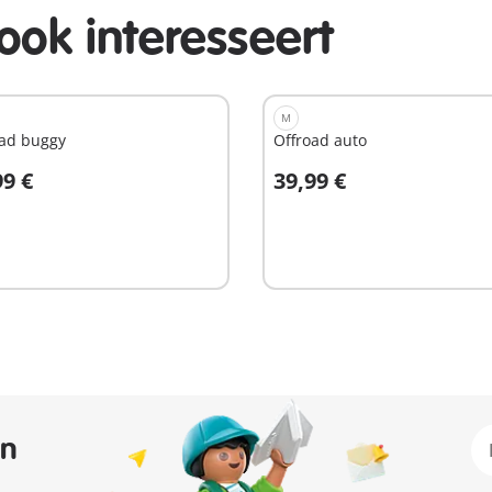
ook interesseert
M
oad buggy
Offroad auto
99 €
39,99 €
n winkelwagen
In winkelwagen
an