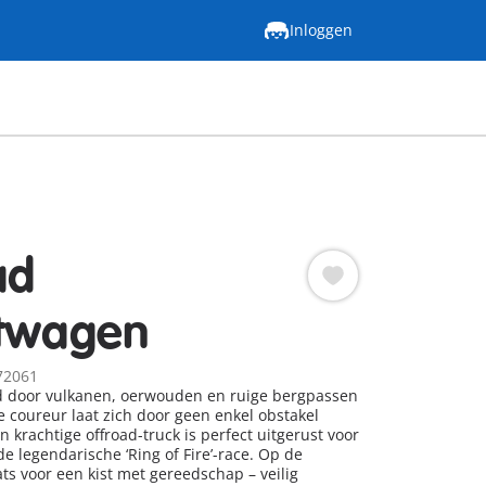
Inloggen
ad
htwagen
72061
id door vulkanen, oerwouden en ruige bergpassen
 coureur laat zich door geen enkel obstakel
 krachtige offroad-truck is perfect uitgerust voor
e legendarische ‘Ring of Fire’-race. Op de
ts voor een kist met gereedschap – veilig