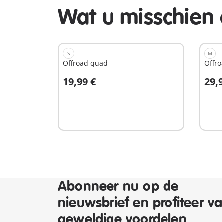
Wat u misschien 
S
M
Offroad quad
Offr
19,99 €
29,
In winkelwagen
I
Abonneer nu op de
nieuwsbrief en profiteer v
geweldige voordelen