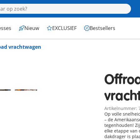
esses
Nieuw
EXCLUSIEF
Bestsellers
oad vrachtwagen
Offro
vrac
Artikelnummer: 
Op volle snelhe
– de Amerikaanse
tegenhouden! Zijn
elke etappe van d
dakdrager is plaa