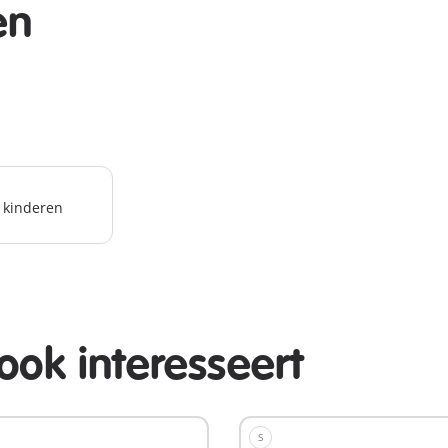
en
r kinderen
ook interesseert
S