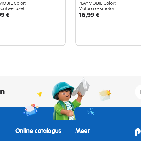
MOBIL Color:
PLAYMOBIL Color:
ontwerpset
Motorcrossmotor
99 €
16,99 €
n winkelwagen
In winkelwagen
an
Online catalogus
Meer