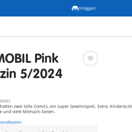
Inloggen
OBIL Pink
zin 5/2024
80943
thalten zwei tolle Comics, ein super Gewinnspiel,
Extra: Kinderärzt
e und viele Mitmach-Seiten.
rzendkosten