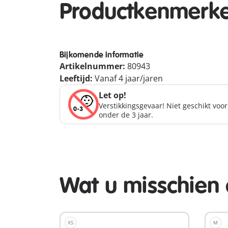
Productkenmerk
Bijkomende informatie
Artikelnummer:
80943
Leeftijd:
Vanaf 4 jaar/jaren
Let op!
Verstikkingsgevaar! Niet geschikt voo
onder de 3 jaar.
Wat u misschien 
XS
M